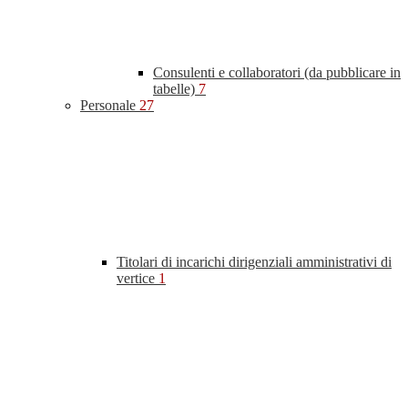
Consulenti e collaboratori (da pubblicare in
tabelle)
7
Personale
27
Titolari di incarichi dirigenziali amministrativi di
vertice
1