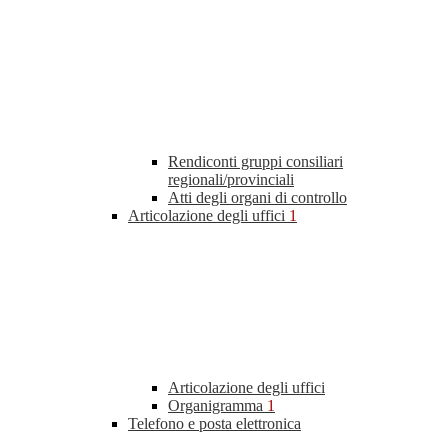
Rendiconti gruppi consiliari
regionali/provinciali
Atti degli organi di controllo
Articolazione degli uffici
1
Articolazione degli uffici
Organigramma
1
Telefono e posta elettronica