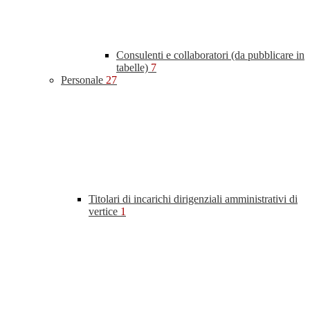
Consulenti e collaboratori (da pubblicare in
tabelle)
7
Personale
27
Titolari di incarichi dirigenziali amministrativi di
vertice
1