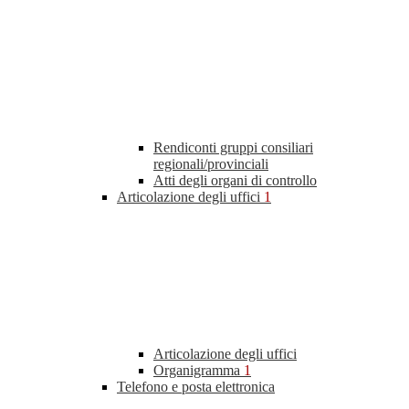
Rendiconti gruppi consiliari
regionali/provinciali
Atti degli organi di controllo
Articolazione degli uffici
1
Articolazione degli uffici
Organigramma
1
Telefono e posta elettronica