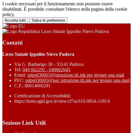
I cookie necessari per il funzionamento non possono essere
disabilitati. È possibile consultare l'elenco nella pagina della cookie
policy.
Accetta tutti
Salva le preferenze
Liceo Statale Ippolito Nievo Padova
Contatti
Liceo Statale Ippolito Nievo Padova
Via G. Barbarigo 38 - 35141 Padova
Tel:
049 662292 - 049662945
Email:
pdps030003@istruzione.it
Link per inviare una mail
PEC:
pdps030003@pec.istruzione.it
Link per inviare una mail
C.F.: 80014060281
Certificazione di Accessibilità:
https://form.agid.gov.it/view/cf7ac610-9854-11f0-9
Sezione Link Utili