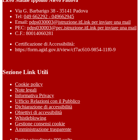
Liceo Statale Ippolito Nievo Padova
Via G. Barbarigo 38 - 35141 Padova
Tel:
049 662292 - 049662945
Email:
pdps030003@istruzione.it
Link per inviare una mail
PEC:
pdps030003@pec.istruzione.it
Link per inviare una mail
C.F.: 80014060281
Certificazione di Accessibilità:
https://form.agid.gov.it/view/cf7ac610-9854-11f0-9
Sezione Link Utili
Cookie policy
Note legali
Informativa Privacy
Ufficio Relazioni con il Pubblico
Dichiarazione di accessibilità
Obiettivi di accessibilità
Whistleblowing
Gestione consensi cookie
Amministrazione trasparente
Pagina visualizzata
990
volte