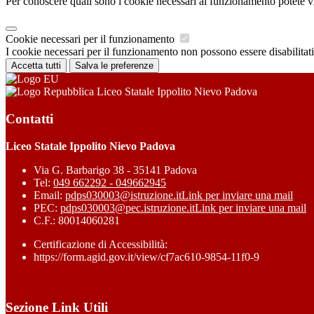
Per conoscere quali sono i cookie necessari al funzionamento potete v
Cookie necessari per il funzionamento
I cookie necessari per il funzionamento non possono essere disabilitati.
Accetta tutti
Salva le preferenze
Liceo Statale Ippolito Nievo Padova
Contatti
Liceo Statale Ippolito Nievo Padova
Via G. Barbarigo 38 - 35141 Padova
Tel:
049 662292 - 049662945
Email:
pdps030003@istruzione.it
Link per inviare una mail
PEC:
pdps030003@pec.istruzione.it
Link per inviare una mail
C.F.: 80014060281
Certificazione di Accessibilità:
https://form.agid.gov.it/view/cf7ac610-9854-11f0-9
Sezione Link Utili