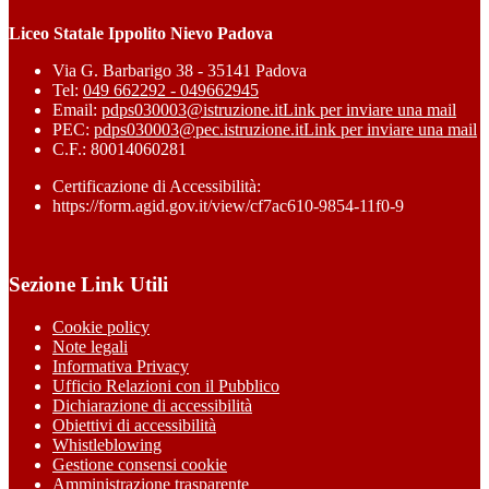
Liceo Statale Ippolito Nievo Padova
Via G. Barbarigo 38 - 35141 Padova
Tel:
049 662292 - 049662945
Email:
pdps030003@istruzione.it
Link per inviare una mail
PEC:
pdps030003@pec.istruzione.it
Link per inviare una mail
C.F.: 80014060281
Certificazione di Accessibilità:
https://form.agid.gov.it/view/cf7ac610-9854-11f0-9
Sezione Link Utili
Cookie policy
Note legali
Informativa Privacy
Ufficio Relazioni con il Pubblico
Dichiarazione di accessibilità
Obiettivi di accessibilità
Whistleblowing
Gestione consensi cookie
Amministrazione trasparente