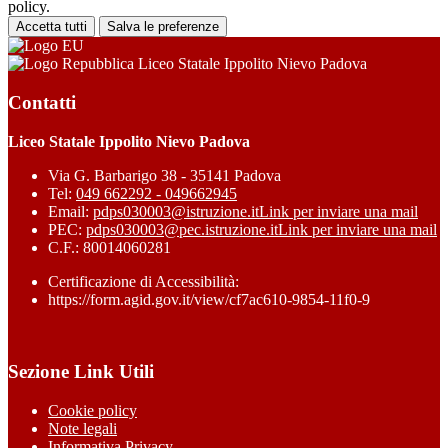
policy.
Accetta tutti
Salva le preferenze
Liceo Statale Ippolito Nievo Padova
Contatti
Liceo Statale Ippolito Nievo Padova
Via G. Barbarigo 38 - 35141 Padova
Tel:
049 662292 - 049662945
Email:
pdps030003@istruzione.it
Link per inviare una mail
PEC:
pdps030003@pec.istruzione.it
Link per inviare una mail
C.F.: 80014060281
Certificazione di Accessibilità:
https://form.agid.gov.it/view/cf7ac610-9854-11f0-9
Sezione Link Utili
Cookie policy
Note legali
Informativa Privacy