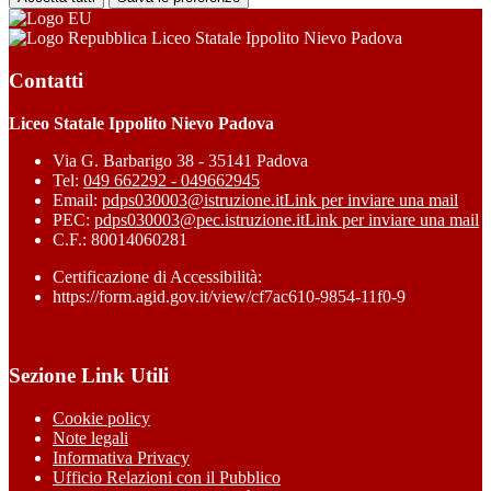
Liceo Statale Ippolito Nievo Padova
Contatti
Liceo Statale Ippolito Nievo Padova
Via G. Barbarigo 38 - 35141 Padova
Tel:
049 662292 - 049662945
Email:
pdps030003@istruzione.it
Link per inviare una mail
PEC:
pdps030003@pec.istruzione.it
Link per inviare una mail
C.F.: 80014060281
Certificazione di Accessibilità:
https://form.agid.gov.it/view/cf7ac610-9854-11f0-9
Sezione Link Utili
Cookie policy
Note legali
Informativa Privacy
Ufficio Relazioni con il Pubblico