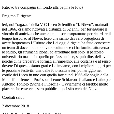
Ritrovo tra compagni (in fondo alla pagina le foto)
Preg.mo Dirigente,
ieri, noi “ragazzi” della V C Liceo Scientifico “I. Nievo”, maturati
nel 1966, ci siamo ritrovati a distanza di 52 anni, per festeggiare il
vincolo di amicizia che ancora ci unisce e soprattutto per ricordare il
tempo trascorso al Nievo, liceo che siamo davvero orgogliosi di
avere frequentato.L’Istituto che Lei oggi dirige ci ha fatto conoscere
un team di docenti di alto livello culturale e ci ha fornito, attraverso
lo studio, gli strumenti idonei ad affrontare non solo il percorso
universitario ma anche quello professionale e, si può dire, della vita
poiché ci ha preparati e formati all’impegno, alla costanza e al senso
dovere.Di questo siamo grati e Le inviamo, con i migliori auguri per
le prossime festività, una delle foto scattate ieri pomeriggio nel
cortile del Liceo in uno con quella fattaci nel 1966 alle soglie della
Maturità insieme ai Professori Leone Schiavon (Italiano e Latino) e
Antonio Toniolo (Storia e Filosofia). Ovviamente ci farebbe molto
piacere che esse venissero pubblicate nel sito web del Nievo.
Cordiali saluti.
2 dicembre 2018