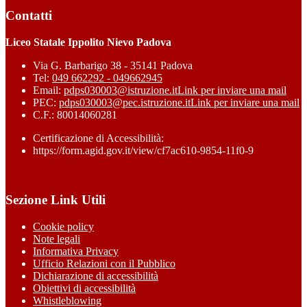
Contatti
Liceo Statale Ippolito Nievo Padova
Via G. Barbarigo 38 - 35141 Padova
Tel:
049 662292 - 049662945
Email:
pdps030003@istruzione.it
Link per inviare una mail
PEC:
pdps030003@pec.istruzione.it
Link per inviare una mail
C.F.: 80014060281
Certificazione di Accessibilità:
https://form.agid.gov.it/view/cf7ac610-9854-11f0-9
Sezione Link Utili
Cookie policy
Note legali
Informativa Privacy
Ufficio Relazioni con il Pubblico
Dichiarazione di accessibilità
Obiettivi di accessibilità
Whistleblowing