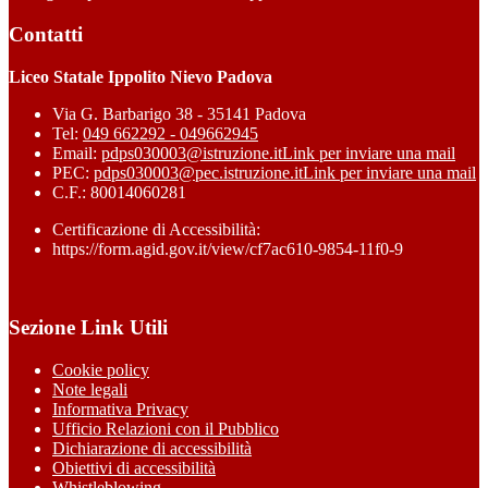
Contatti
Liceo Statale Ippolito Nievo Padova
Via G. Barbarigo 38 - 35141 Padova
Tel:
049 662292 - 049662945
Email:
pdps030003@istruzione.it
Link per inviare una mail
PEC:
pdps030003@pec.istruzione.it
Link per inviare una mail
C.F.: 80014060281
Certificazione di Accessibilità:
https://form.agid.gov.it/view/cf7ac610-9854-11f0-9
Sezione Link Utili
Cookie policy
Note legali
Informativa Privacy
Ufficio Relazioni con il Pubblico
Dichiarazione di accessibilità
Obiettivi di accessibilità
Whistleblowing