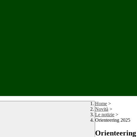
Home
>
Novità
>
Le notizie
>
Orienteering 2025
Orienteering