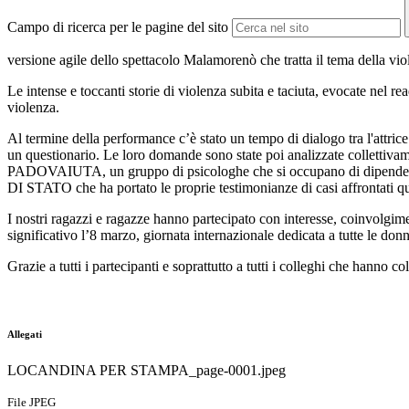
Campo di ricerca per le pagine del sito
versione agile dello spettacolo Malamorenò che
tratta
il tema della vio
Le
intense e toccanti
storie di violenza subita
e
taciuta, evocate
nel
re
violenza.
Al termine della performance c’è stato un
tempo di
dialogo tra l'attric
un questionario. Le loro domande sono state poi analizzate collettivame
PADOVAIUTA, un gruppo di psicologhe che si occupano di dipendenza
DI STATO che
ha portato le proprie testimonianze di casi affrontati 
I nostri ragazzi e ragazze hanno partecipato con interesse, coinvolgime
significativo l’8 marzo, giornata internazionale dedicata a tutte le donn
Grazie a tutti i partecipanti e soprattutto a tutti i colleghi che hanno c
Allegati
LOCANDINA PER STAMPA_page-0001.jpeg
File JPEG