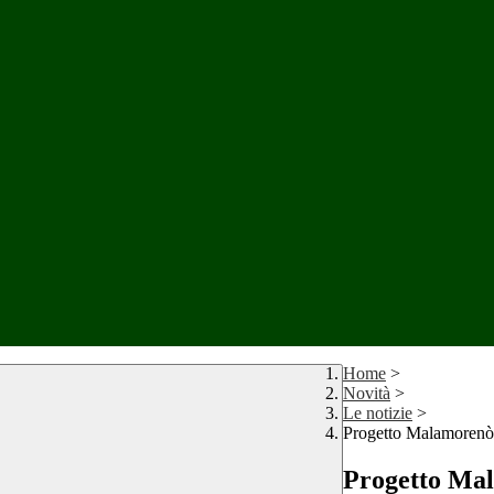
Home
>
Novità
>
Le notizie
>
Progetto Malamorenò
Progetto Ma