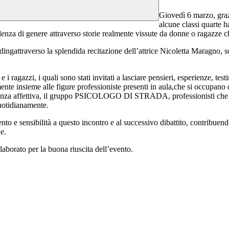
Giovedì 6 marzo, graz
alcune classi quarte 
lenza di genere attraverso storie
realmente vissute da donne o ragazze ch
ading
attraverso la splendida recitazione dell’attrice Nicoletta Maragno, s
e e i ragazzi, i quali sono stati invitati a lasciare pensieri, esperienze, te
nte insieme alle figure professioniste presenti in aula,
che si occupano 
 affettiva, il gruppo PSICOLOGO DI STRADA, professionisti che hanno
quotidianamente.
nto e sensibilità a questo incontro e al successivo dibattito, contribue
e.
ollaborato per la buona riuscita dell’evento.