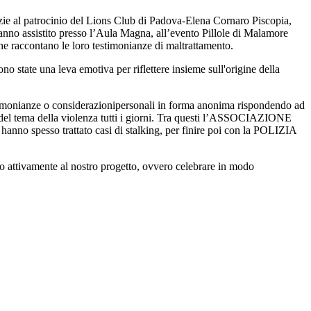
ie al patrocinio del Lions Club di Padova-Elena Cornaro Piscopia,
hanno assistito presso l’Aula Magna, all’evento Pillole di Malamore
e raccontano le loro testimonianze di maltrattamento.
ono state una leva emotiva per riflettere insieme sull'origine della
stimonianze
o
considerazioni
personali
in
forma
anonima
rispondendo ad
del tema della violenza tutti i giorni. Tra questi l’ASSOCIAZIONE
 spesso trattato casi di stalking, per finire poi con la POLIZIA
ndo attivamente al nostro progetto, ovvero celebrare in modo