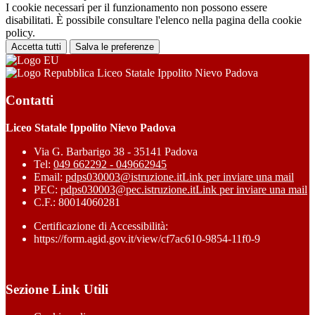
I cookie necessari per il funzionamento non possono essere
disabilitati. È possibile consultare l'elenco nella pagina della cookie
policy.
Accetta tutti
Salva le preferenze
Liceo Statale Ippolito Nievo Padova
Contatti
Liceo Statale Ippolito Nievo Padova
Via G. Barbarigo 38 - 35141 Padova
Tel:
049 662292 - 049662945
Email:
pdps030003@istruzione.it
Link per inviare una mail
PEC:
pdps030003@pec.istruzione.it
Link per inviare una mail
C.F.: 80014060281
Certificazione di Accessibilità:
https://form.agid.gov.it/view/cf7ac610-9854-11f0-9
Sezione Link Utili