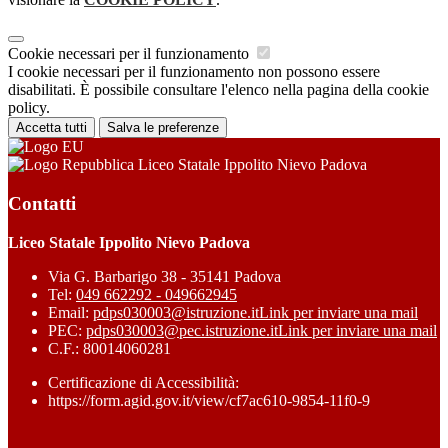
Cookie necessari per il funzionamento
I cookie necessari per il funzionamento non possono essere
disabilitati. È possibile consultare l'elenco nella pagina della cookie
policy.
Accetta tutti
Salva le preferenze
Liceo Statale Ippolito Nievo Padova
Contatti
Liceo Statale Ippolito Nievo Padova
Via G. Barbarigo 38 - 35141 Padova
Tel:
049 662292 - 049662945
Email:
pdps030003@istruzione.it
Link per inviare una mail
PEC:
pdps030003@pec.istruzione.it
Link per inviare una mail
C.F.: 80014060281
Certificazione di Accessibilità:
https://form.agid.gov.it/view/cf7ac610-9854-11f0-9