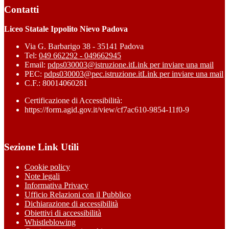
Contatti
Liceo Statale Ippolito Nievo Padova
Via G. Barbarigo 38 - 35141 Padova
Tel:
049 662292 - 049662945
Email:
pdps030003@istruzione.it
Link per inviare una mail
PEC:
pdps030003@pec.istruzione.it
Link per inviare una mail
C.F.: 80014060281
Certificazione di Accessibilità:
https://form.agid.gov.it/view/cf7ac610-9854-11f0-9
Sezione Link Utili
Cookie policy
Note legali
Informativa Privacy
Ufficio Relazioni con il Pubblico
Dichiarazione di accessibilità
Obiettivi di accessibilità
Whistleblowing