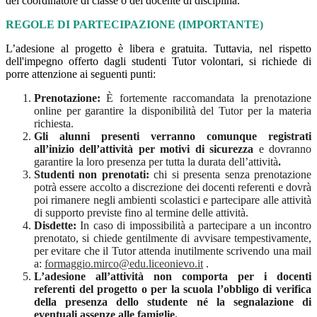
del coordinatore di classe o del docente di disciplina.
REGOLE DI PARTECIPAZIONE (IMPORTANTE)
L’adesione al progetto è libera e gratuita. Tuttavia, nel rispetto
dell'impegno offerto dagli studenti Tutor volontari, si richiede di
porre attenzione ai seguenti punti:
Prenotazione:
È fortemente raccomandata la prenotazione
online per garantire la disponibilità del Tutor per la materia
richiesta.
Gli alunni presenti verranno comunque registrati
all’inizio dell’attività per motivi di sicurezza
e dovranno
garantire la loro presenza per tutta la durata dell’attività
.
Studenti non prenotati:
chi si presenta senza prenotazione
potrà essere accolto a discrezione dei docenti referenti e dovrà
poi rimanere negli ambienti scolastici e partecipare alle attività
di supporto previste fino al termine delle attività.
Disdette:
In caso di impossibilità a partecipare a un incontro
prenotato, si chiede gentilmente di avvisare tempestivamente,
per evitare che il Tutor attenda inutilmente scrivendo una mail
a:
formaggio.mirco@edu.liceonievo.it
.
L’adesione all’attività non comporta per i docenti
referenti del progetto o per la scuola l’obbligo di verifica
della presenza dello studente né la segnalazione di
eventuali assenze alle famiglie.