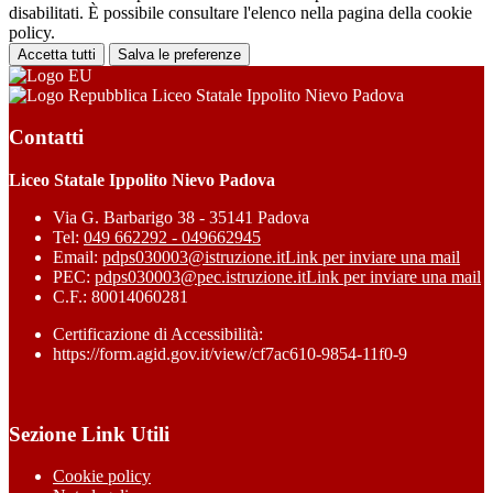
disabilitati. È possibile consultare l'elenco nella pagina della cookie
policy.
Accetta tutti
Salva le preferenze
Liceo Statale Ippolito Nievo Padova
Contatti
Liceo Statale Ippolito Nievo Padova
Via G. Barbarigo 38 - 35141 Padova
Tel:
049 662292 - 049662945
Email:
pdps030003@istruzione.it
Link per inviare una mail
PEC:
pdps030003@pec.istruzione.it
Link per inviare una mail
C.F.: 80014060281
Certificazione di Accessibilità:
https://form.agid.gov.it/view/cf7ac610-9854-11f0-9
Sezione Link Utili
Cookie policy