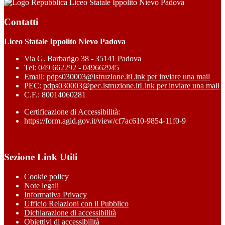
Liceo Statale Ippolito Nievo Padova
Contatti
Liceo Statale Ippolito Nievo Padova
Via G. Barbarigo 38 - 35141 Padova
Tel:
049 662292 - 049662945
Email:
pdps030003@istruzione.it
Link per inviare una mail
PEC:
pdps030003@pec.istruzione.it
Link per inviare una mail
C.F.: 80014060281
Certificazione di Accessibilità:
https://form.agid.gov.it/view/cf7ac610-9854-11f0-9
Sezione Link Utili
Cookie policy
Note legali
Informativa Privacy
Ufficio Relazioni con il Pubblico
Dichiarazione di accessibilità
Obiettivi di accessibilità