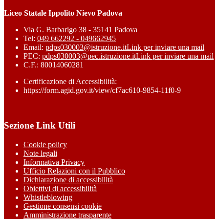
Liceo Statale Ippolito Nievo Padova
Via G. Barbarigo 38 - 35141 Padova
Tel:
049 662292 - 049662945
Email:
pdps030003@istruzione.it
Link per inviare una mail
PEC:
pdps030003@pec.istruzione.it
Link per inviare una mail
C.F.: 80014060281
Certificazione di Accessibilità:
https://form.agid.gov.it/view/cf7ac610-9854-11f0-9
Sezione Link Utili
Cookie policy
Note legali
Informativa Privacy
Ufficio Relazioni con il Pubblico
Dichiarazione di accessibilità
Obiettivi di accessibilità
Whistleblowing
Gestione consensi cookie
Amministrazione trasparente