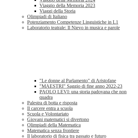
Viaggio della Memoria 2023
Viaggi della Storia
Olimpiadi di Italiano
Potenziamento Competenze Linguistiche in L1
Laboratorio teatrale: Il Nievo in musica e parole
"Le donne al Parlamento" di Aristofane
"MAESTRI" Saggio di fine anno 2022-23
PAOLO LEVI: una storia padovana che non
quadra
Palestra di botta e risposta
Il carcere entra a scuola
Scuola e Volontariato
Giovani matematici si divertono
Olimpiadi della Matematica
Matematica senza frontiere
Il laboratorio di fisica tra passato e futuro