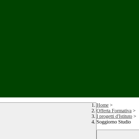
Home
>
Offerta Formativa
>
I progetti d'Istituto
>
Soggiorno Studio