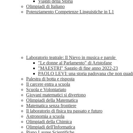
Viaggi della Storia
Olimpiadi di Italiano
Potenziamento Competenze Linguistiche in L1
Laboratorio teatrale: Il Nievo in musica e parole
"Le donne al Parlamento" di Aristofane
"MAESTRI" Saggio di fine anno 2022-23
PAOLO LEVI: una storia padovana che non quad
Palestra di botta e risposta
Il carcere entra a scuola
Scuola e Volontariato
Giovani matematici si divertono
Olimpiadi della Matematica
Matematica senza frontiere
Il laboratorio di fisica tra passato e futuro
Astronomia a scuola
Olimpiadi della Chimica
Olimpiadi dell'Informatica
Piano Lauree Scientifiche