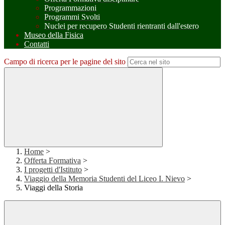
Programmazioni
Programmi Svolti
Nuclei per recupero Studenti rientranti dall'estero
Museo della Fisica
Contatti
Campo di ricerca per le pagine del sito
Home
>
Offerta Formativa
>
I progetti d'Istituto
>
Viaggio della Memoria Studenti del Liceo I. Nievo
>
Viaggi della Storia