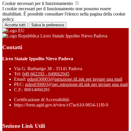
Cookie necessari per il funzionamento
I cookie necessari per il funzionamento non possono essere
disabilitati. È possibile consultare l'elenco nella pagina della cookie
policy.
Accetta tutti
Salva le preferenze
Liceo Statale Ippolito Nievo Padova
Contatti
Liceo Statale Ippolito Nievo Padova
Via G. Barbarigo 38 - 35141 Padova
Tel:
049 662292 - 049662945
Email:
pdps030003@istruzione.it
Link per inviare una mail
PEC:
pdps030003@pec.istruzione.it
Link per inviare una mail
C.F.: 80014060281
Certificazione di Accessibilità:
https://form.agid.gov.it/view/cf7ac610-9854-11f0-9
Sezione Link Utili