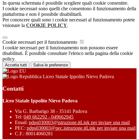
In questa schermata è possibile scegliere quali cookie consentire.
I cookie necessari sono quelli che consentono il funzionamento della
piattaforma e non è possibile disabilitarli.
Per conoscere quali sono i cookie necessari al funzionamento potete
visionare la
COOKIE POLICY
.
Cookie necessari per il funzionamento
I cookie necessari per il funzionamento non possono essere
disabilitati. È possibile consultare l'elenco nella pagina della cookie
policy.
Accetta tutti
Salva le preferenze
Liceo Statale Ippolito Nievo Padova
Contatti
Liceo Statale Ippolito Nievo Padova
Via G. Barbarigo 38 - 35141 Padova
Tel:
049 662292 - 049662945
Email:
pdps030003@istruzione.it
Link per inviare una mail
PEC:
pdps030003@pec.istruzione.it
Link per inviare una mail
C.F.: 80014060281