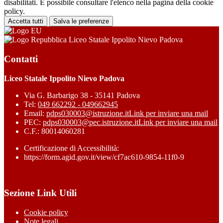
disabilitati. È possibile consultare l'elenco nella pagina della cookie
policy.
Accetta tutti
Salva le preferenze
Liceo Statale Ippolito Nievo Padova
Contatti
Liceo Statale Ippolito Nievo Padova
Via G. Barbarigo 38 - 35141 Padova
Tel:
049 662292 - 049662945
Email:
pdps030003@istruzione.it
Link per inviare una mail
PEC:
pdps030003@pec.istruzione.it
Link per inviare una mail
C.F.: 80014060281
Certificazione di Accessibilità:
https://form.agid.gov.it/view/cf7ac610-9854-11f0-9
Sezione Link Utili
Cookie policy
Note legali