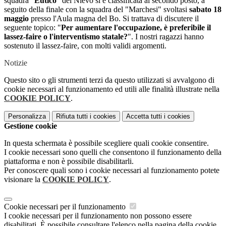
squadra "
Eutico
" del Nievo si è classificata al secondo posto, a
seguito della finale con la squadra del "Marchesi" svoltasi
sabato 18
maggio
presso l'Aula magna del Bo. Si trattava di discutere il
seguente topico: "
Per aumentare l'occupazione, è preferibile il
lassez-faire o l'interventismo statale?
". I nostri ragazzi hanno
sostenuto il lassez-faire, con molti validi argomenti.
Notizie
Questo sito o gli strumenti terzi da questo utilizzati si avvalgono di
cookie necessari al funzionamento ed utili alle finalità illustrate nella
COOKIE POLICY
.
Personalizza
Rifiuta tutti
i cookies
Accetta tutti
i cookies
Gestione cookie
In questa schermata è possibile scegliere quali cookie consentire.
I cookie necessari sono quelli che consentono il funzionamento della
piattaforma e non è possibile disabilitarli.
Per conoscere quali sono i cookie necessari al funzionamento potete
visionare la
COOKIE POLICY
.
Cookie necessari per il funzionamento
I cookie necessari per il funzionamento non possono essere
disabilitati. È possibile consultare l'elenco nella pagina della cookie