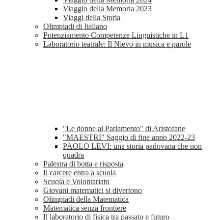
Viaggio della Memoria 2023
Viaggi della Storia
Olimpiadi di Italiano
Potenziamento Competenze Linguistiche in L1
Laboratorio teatrale: Il Nievo in musica e parole
"Le donne al Parlamento" di Aristofane
"MAESTRI" Saggio di fine anno 2022-23
PAOLO LEVI: una storia padovana che non
quadra
Palestra di botta e risposta
Il carcere entra a scuola
Scuola e Volontariato
Giovani matematici si divertono
Olimpiadi della Matematica
Matematica senza frontiere
Il laboratorio di fisica tra passato e futuro