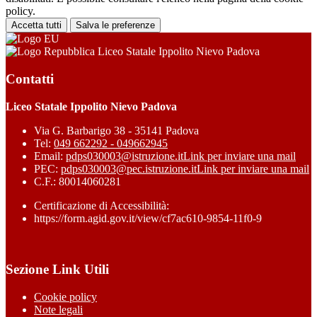
policy.
Accetta tutti
Salva le preferenze
Liceo Statale Ippolito Nievo Padova
Contatti
Liceo Statale Ippolito Nievo Padova
Via G. Barbarigo 38 - 35141 Padova
Tel:
049 662292 - 049662945
Email:
pdps030003@istruzione.it
Link per inviare una mail
PEC:
pdps030003@pec.istruzione.it
Link per inviare una mail
C.F.: 80014060281
Certificazione di Accessibilità:
https://form.agid.gov.it/view/cf7ac610-9854-11f0-9
Sezione Link Utili
Cookie policy
Note legali