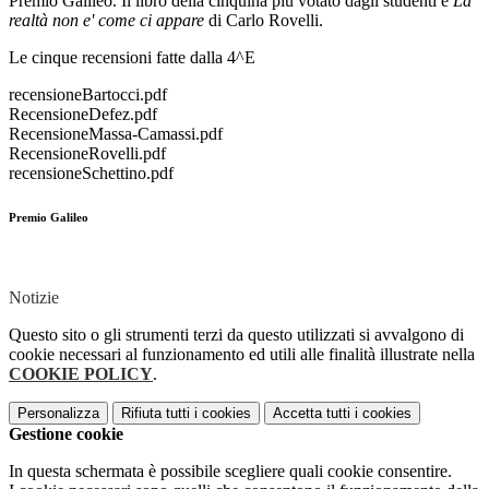
Premio Galileo. Il libro della cinquina più votato dagli studenti è
La
realtà non e' come ci appare
di Carlo Rovelli.
Le cinque recensioni fatte dalla 4^E
recensioneBartocci.pdf
RecensioneDefez.pdf
RecensioneMassa-Camassi.pdf
RecensioneRovelli.pdf
recensioneSchettino.pdf
Premio Galileo
Notizie
Questo sito o gli strumenti terzi da questo utilizzati si avvalgono di
cookie necessari al funzionamento ed utili alle finalità illustrate nella
COOKIE POLICY
.
Personalizza
Rifiuta tutti
i cookies
Accetta tutti
i cookies
Gestione cookie
In questa schermata è possibile scegliere quali cookie consentire.