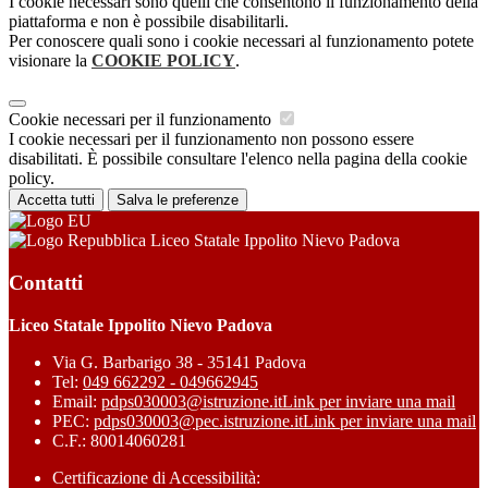
I cookie necessari sono quelli che consentono il funzionamento della
piattaforma e non è possibile disabilitarli.
Per conoscere quali sono i cookie necessari al funzionamento potete
visionare la
COOKIE POLICY
.
Cookie necessari per il funzionamento
I cookie necessari per il funzionamento non possono essere
disabilitati. È possibile consultare l'elenco nella pagina della cookie
policy.
Accetta tutti
Salva le preferenze
Liceo Statale Ippolito Nievo Padova
Contatti
Liceo Statale Ippolito Nievo Padova
Via G. Barbarigo 38 - 35141 Padova
Tel:
049 662292 - 049662945
Email:
pdps030003@istruzione.it
Link per inviare una mail
PEC:
pdps030003@pec.istruzione.it
Link per inviare una mail
C.F.: 80014060281
Certificazione di Accessibilità: