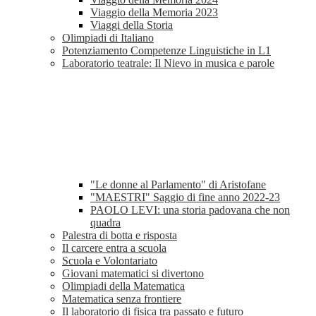
Viaggio della Memoria 2023
Viaggi della Storia
Olimpiadi di Italiano
Potenziamento Competenze Linguistiche in L1
Laboratorio teatrale: Il Nievo in musica e parole
"Le donne al Parlamento" di Aristofane
"MAESTRI" Saggio di fine anno 2022-23
PAOLO LEVI: una storia padovana che non
quadra
Palestra di botta e risposta
Il carcere entra a scuola
Scuola e Volontariato
Giovani matematici si divertono
Olimpiadi della Matematica
Matematica senza frontiere
Il laboratorio di fisica tra passato e futuro