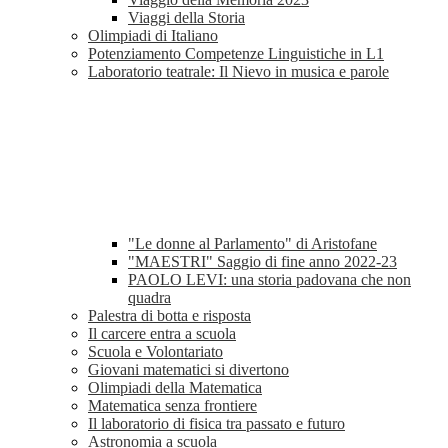
Viaggi della Storia
Olimpiadi di Italiano
Potenziamento Competenze Linguistiche in L1
Laboratorio teatrale: Il Nievo in musica e parole
"Le donne al Parlamento" di Aristofane
"MAESTRI" Saggio di fine anno 2022-23
PAOLO LEVI: una storia padovana che non
quadra
Palestra di botta e risposta
Il carcere entra a scuola
Scuola e Volontariato
Giovani matematici si divertono
Olimpiadi della Matematica
Matematica senza frontiere
Il laboratorio di fisica tra passato e futuro
Astronomia a scuola