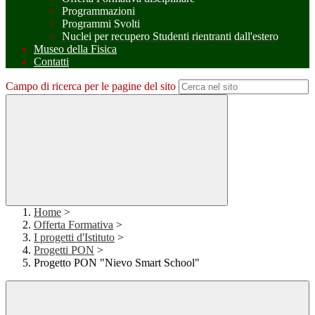
Programmazioni
Programmi Svolti
Nuclei per recupero Studenti rientranti dall'estero
Museo della Fisica
Contatti
Campo di ricerca per le pagine del sito
Home
>
Offerta Formativa
>
I progetti d'Istituto
>
Progetti PON
>
Progetto PON "Nievo Smart School"