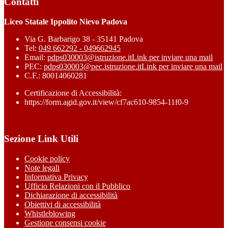
Contatti
Liceo Statale Ippolito Nievo Padova
Via G. Barbarigo 38 - 35141 Padova
Tel:
049 662292 - 049662945
Email:
pdps030003@istruzione.it
Link per inviare una mail
PEC:
pdps030003@pec.istruzione.it
Link per inviare una mail
C.F.: 80014060281
Certificazione di Accessibilità:
https://form.agid.gov.it/view/cf7ac610-9854-11f0-9
Sezione Link Utili
Cookie policy
Note legali
Informativa Privacy
Ufficio Relazioni con il Pubblico
Dichiarazione di accessibilità
Obiettivi di accessibilità
Whistleblowing
Gestione consensi cookie