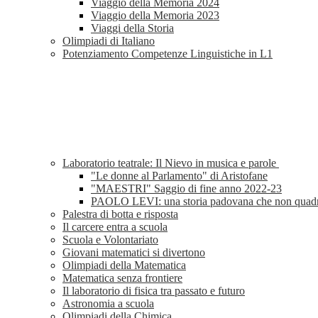
Viaggio della Memoria 2024
Viaggio della Memoria 2023
Viaggi della Storia
Olimpiadi di Italiano
Potenziamento Competenze Linguistiche in L1
Laboratorio teatrale: Il Nievo in musica e parole
"Le donne al Parlamento" di Aristofane
"MAESTRI" Saggio di fine anno 2022-23
PAOLO LEVI: una storia padovana che non quad
Palestra di botta e risposta
Il carcere entra a scuola
Scuola e Volontariato
Giovani matematici si divertono
Olimpiadi della Matematica
Matematica senza frontiere
Il laboratorio di fisica tra passato e futuro
Astronomia a scuola
Olimpiadi della Chimica