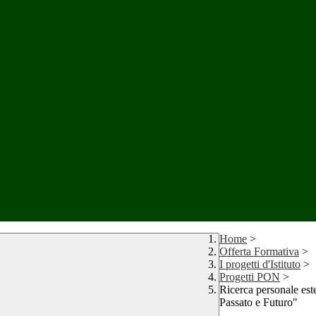
Home
>
Offerta Formativa
>
I progetti d'Istituto
>
Progetti PON
>
Ricerca personale est
Passato e Futuro"