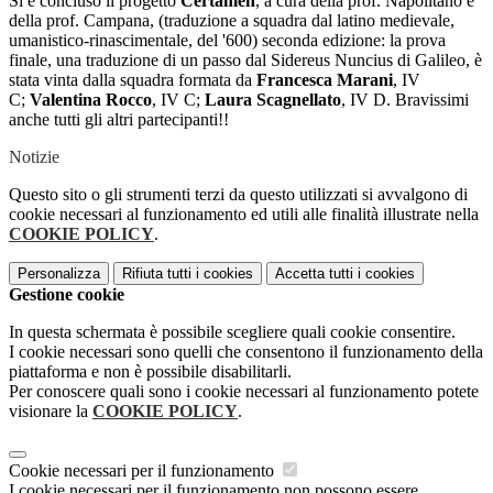
Si è concluso il progetto
Certamen
, a cura della prof. Napolitano e
della prof. Campana, (traduzione a squadra dal latino medievale,
umanistico-rinascimentale, del '600) seconda edizione: la prova
finale, una traduzione di un passo dal Sidereus Nuncius di Galileo, è
stata vinta dalla squadra formata da
Francesca Marani
, IV
C;
Valentina Rocco
, IV C;
Laura Scagnellato
, IV D. Bravissimi
anche tutti gli altri partecipanti!!
Notizie
Questo sito o gli strumenti terzi da questo utilizzati si avvalgono di
cookie necessari al funzionamento ed utili alle finalità illustrate nella
COOKIE POLICY
.
Personalizza
Rifiuta tutti
i cookies
Accetta tutti
i cookies
Gestione cookie
In questa schermata è possibile scegliere quali cookie consentire.
I cookie necessari sono quelli che consentono il funzionamento della
piattaforma e non è possibile disabilitarli.
Per conoscere quali sono i cookie necessari al funzionamento potete
visionare la
COOKIE POLICY
.
Cookie necessari per il funzionamento
I cookie necessari per il funzionamento non possono essere