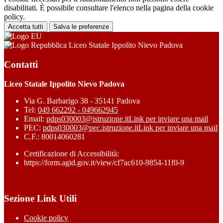
disabilitati. È possibile consultare l'elenco nella pagina della cookie
policy.
Accetta tutti
Salva le preferenze
Liceo Statale Ippolito Nievo Padova
Contatti
Liceo Statale Ippolito Nievo Padova
Via G. Barbarigo 38 - 35141 Padova
Tel:
049 662292 - 049662945
Email:
pdps030003@istruzione.it
Link per inviare una mail
PEC:
pdps030003@pec.istruzione.it
Link per inviare una mail
C.F.: 80014060281
Certificazione di Accessibilità:
https://form.agid.gov.it/view/cf7ac610-9854-11f0-9
Sezione Link Utili
Cookie policy