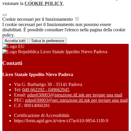
visionare la
COOKIE POLICY
.
Cookie necessari per il funzionamento
I cookie necessari per il funzionamento non possono essere
disabilitati. È possibile consultare l'elenco nella pagina della cookie
policy.
Accetta tutti
Salva le preferenze
Liceo Statale Ippolito Nievo Padova
Contatti
Liceo Statale Ippolito Nievo Padova
Via G. Barbarigo 38 - 35141 Padova
Tel:
049 662292 - 049662945
Email:
pdps030003@istruzione.it
Link per inviare una mail
PEC:
pdps030003@pec.istruzione.it
Link per inviare una mail
C.F.: 80014060281
Certificazione di Accessibilità:
https://form.agid.gov.it/view/cf7ac610-9854-11f0-9