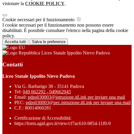
visionare la
COOKIE POLICY
.
Cookie necessari per il funzionamento
I cookie necessari per il funzionamento non possono essere
disabilitati. È possibile consultare l'elenco nella pagina della cookie
policy.
Accetta tutti
Salva le preferenze
Liceo Statale Ippolito Nievo Padova
Contatti
Liceo Statale Ippolito Nievo Padova
Via G. Barbarigo 38 - 35141 Padova
Tel:
049 662292 - 049662945
Email:
pdps030003@istruzione.it
Link per inviare una mail
PEC:
pdps030003@pec.istruzione.it
Link per inviare una mail
C.F.: 80014060281
Certificazione di Accessibilità:
https://form.agid.gov.it/view/cf7ac610-9854-11f0-9