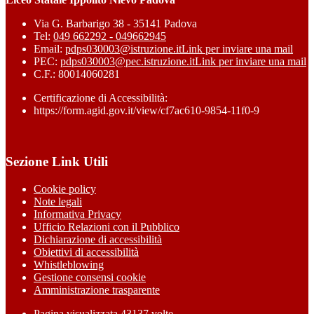
Via G. Barbarigo 38 - 35141 Padova
Tel:
049 662292 - 049662945
Email:
pdps030003@istruzione.it
Link per inviare una mail
PEC:
pdps030003@pec.istruzione.it
Link per inviare una mail
C.F.: 80014060281
Certificazione di Accessibilità:
https://form.agid.gov.it/view/cf7ac610-9854-11f0-9
Sezione Link Utili
Cookie policy
Note legali
Informativa Privacy
Ufficio Relazioni con il Pubblico
Dichiarazione di accessibilità
Obiettivi di accessibilità
Whistleblowing
Gestione consensi cookie
Amministrazione trasparente
Pagina visualizzata
43137
volte