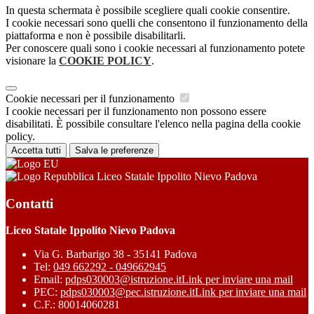
In questa schermata è possibile scegliere quali cookie consentire.
I cookie necessari sono quelli che consentono il funzionamento della
piattaforma e non è possibile disabilitarli.
Per conoscere quali sono i cookie necessari al funzionamento potete
visionare la
COOKIE POLICY
.
Cookie necessari per il funzionamento
I cookie necessari per il funzionamento non possono essere
disabilitati. È possibile consultare l'elenco nella pagina della cookie
policy.
Accetta tutti
Salva le preferenze
Liceo Statale Ippolito Nievo Padova
Contatti
Liceo Statale Ippolito Nievo Padova
Via G. Barbarigo 38 - 35141 Padova
Tel:
049 662292 - 049662945
Email:
pdps030003@istruzione.it
Link per inviare una mail
PEC:
pdps030003@pec.istruzione.it
Link per inviare una mail
C.F.: 80014060281