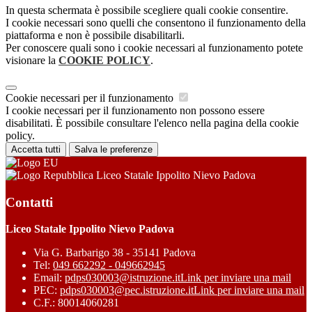
In questa schermata è possibile scegliere quali cookie consentire.
I cookie necessari sono quelli che consentono il funzionamento della
piattaforma e non è possibile disabilitarli.
Per conoscere quali sono i cookie necessari al funzionamento potete
visionare la
COOKIE POLICY
.
Cookie necessari per il funzionamento
I cookie necessari per il funzionamento non possono essere
disabilitati. È possibile consultare l'elenco nella pagina della cookie
policy.
Accetta tutti
Salva le preferenze
Liceo Statale Ippolito Nievo Padova
Contatti
Liceo Statale Ippolito Nievo Padova
Via G. Barbarigo 38 - 35141 Padova
Tel:
049 662292 - 049662945
Email:
pdps030003@istruzione.it
Link per inviare una mail
PEC:
pdps030003@pec.istruzione.it
Link per inviare una mail
C.F.: 80014060281