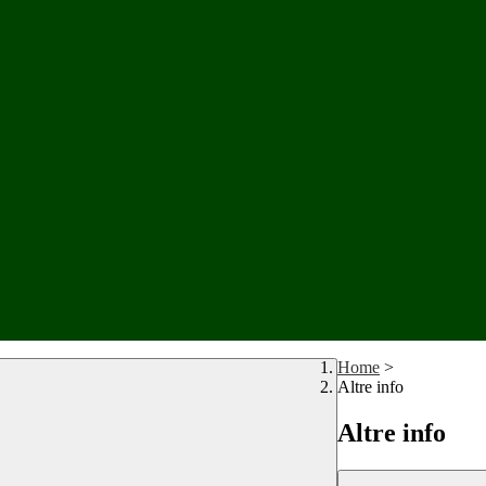
Home
>
Altre info
Altre info