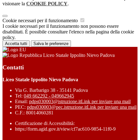
visionare la
COOKIE POLICY
.
Cookie necessari per il funzionamento
I cookie necessari per il funzionamento non possono essere
disabilitati. È possibile consultare l'elenco nella pagina della cookie
policy.
Accetta tutti
Salva le preferenze
Liceo Statale Ippolito Nievo Padova
Contatti
Liceo Statale Ippolito Nievo Padova
Via G. Barbarigo 38 - 35141 Padova
Tel:
049 662292 - 049662945
Email:
pdps030003@istruzione.it
Link per inviare una mail
PEC:
pdps030003@pec.istruzione.it
Link per inviare una mail
C.F.: 80014060281
Certificazione di Accessibilità:
https://form.agid.gov.it/view/cf7ac610-9854-11f0-9