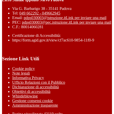
Via G. Barbarigo 38 - 35141 Padova
Tel:
049 662292 - 049662945
Email:
pdps030003@istruzione.it
Link per inviare una mail
PEC:
pdps030003@pec.istruzione.it
Link per inviare una mail
C.F.: 80014060281
Certificazione di Accessibilità:
https://form.agid.gov.it/view/cf7ac610-9854-11f0-9
Sezione Link Utili
Cookie policy
Note legali
Informativa Privacy
Ufficio Relazioni con il Pubblico
Dichiarazione di accessibilità
Obiettivi di accessibilità
Whistleblowing
Gestione consensi cookie
Amministrazione trasparente
Pagina visualizzata
43119
volte