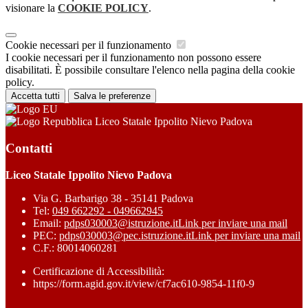
visionare la
COOKIE POLICY
.
Cookie necessari per il funzionamento
I cookie necessari per il funzionamento non possono essere
disabilitati. È possibile consultare l'elenco nella pagina della cookie
policy.
Accetta tutti
Salva le preferenze
Liceo Statale Ippolito Nievo Padova
Contatti
Liceo Statale Ippolito Nievo Padova
Via G. Barbarigo 38 - 35141 Padova
Tel:
049 662292 - 049662945
Email:
pdps030003@istruzione.it
Link per inviare una mail
PEC:
pdps030003@pec.istruzione.it
Link per inviare una mail
C.F.: 80014060281
Certificazione di Accessibilità:
https://form.agid.gov.it/view/cf7ac610-9854-11f0-9