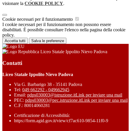
visionare la
COOKIE POLICY
.
Cookie necessari per il funzionamento
I cookie necessari per il funzionamento non possono essere
disabilitati. È possibile consultare l'elenco nella pagina della cookie
policy.
Accetta tutti
Salva le preferenze
Liceo Statale Ippolito Nievo Padova
Contatti
Liceo Statale Ippolito Nievo Padova
Via G. Barbarigo 38 - 35141 Padova
Tel:
049 662292 - 049662945
Email:
pdps030003@istruzione.it
Link per inviare una mail
PEC:
pdps030003@pec.istruzione.it
Link per inviare una mail
C.F.: 80014060281
Certificazione di Accessibilità:
https://form.agid.gov.it/view/cf7ac610-9854-11f0-9