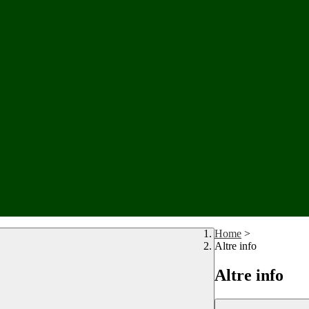
Home
>
Altre info
Altre info