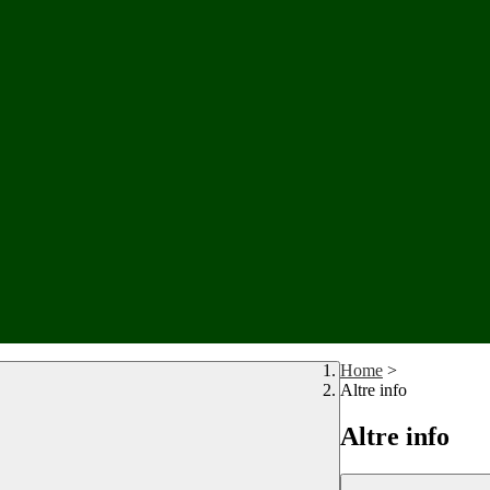
Home
>
Altre info
Altre info