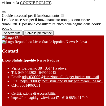
visionare la
COOKIE POLICY
.
Cookie necessari per il funzionamento
I cookie necessari per il funzionamento non possono essere
disabilitati. È possibile consultare l'elenco nella pagina della cookie
policy.
Accetta tutti
Salva le preferenze
Liceo Statale Ippolito Nievo Padova
Contatti
Liceo Statale Ippolito Nievo Padova
Via G. Barbarigo 38 - 35141 Padova
Tel:
049 662292 - 049662945
Email:
pdps030003@istruzione.it
Link per inviare una mail
PEC:
pdps030003@pec.istruzione.it
Link per inviare una mail
C.F.: 80014060281
Certificazione di Accessibilità:
https://form.agid.gov.it/view/cf7ac610-9854-11f0-9