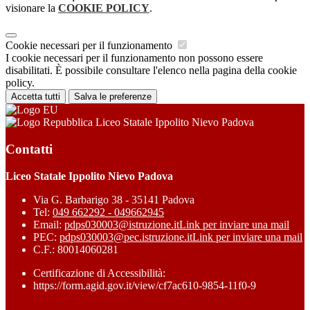
visionare la
COOKIE POLICY
.
Cookie necessari per il funzionamento
I cookie necessari per il funzionamento non possono essere
disabilitati. È possibile consultare l'elenco nella pagina della cookie
policy.
Accetta tutti
Salva le preferenze
Liceo Statale Ippolito Nievo Padova
Contatti
Liceo Statale Ippolito Nievo Padova
Via G. Barbarigo 38 - 35141 Padova
Tel:
049 662292 - 049662945
Email:
pdps030003@istruzione.it
Link per inviare una mail
PEC:
pdps030003@pec.istruzione.it
Link per inviare una mail
C.F.: 80014060281
Certificazione di Accessibilità:
https://form.agid.gov.it/view/cf7ac610-9854-11f0-9