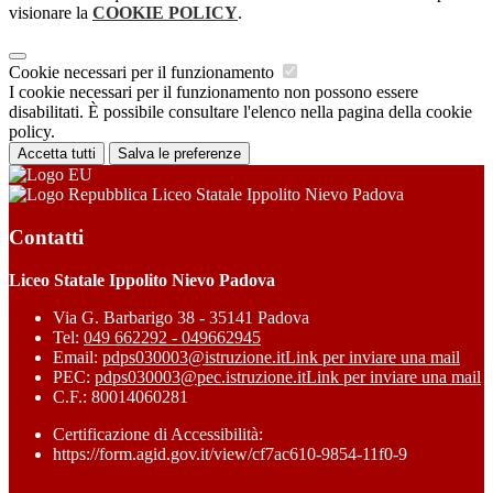
visionare la
COOKIE POLICY
.
Cookie necessari per il funzionamento
I cookie necessari per il funzionamento non possono essere
disabilitati. È possibile consultare l'elenco nella pagina della cookie
policy.
Accetta tutti
Salva le preferenze
Liceo Statale Ippolito Nievo Padova
Contatti
Liceo Statale Ippolito Nievo Padova
Via G. Barbarigo 38 - 35141 Padova
Tel:
049 662292 - 049662945
Email:
pdps030003@istruzione.it
Link per inviare una mail
PEC:
pdps030003@pec.istruzione.it
Link per inviare una mail
C.F.: 80014060281
Certificazione di Accessibilità:
https://form.agid.gov.it/view/cf7ac610-9854-11f0-9