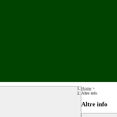
Home
>
Altre info
Altre info