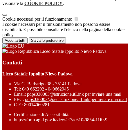
visionare la
COOKIE POLICY
.
Cookie necessari per il funzionamento
I cookie necessari per il funzionamento non possono essere
disabilitati. È possibile consultare l'elenco nella pagina della cookie
policy.
Accetta tutti
Salva le preferenze
Liceo Statale Ippolito Nievo Padova
Contatti
Liceo Statale Ippolito Nievo Padova
Via G. Barbarigo 38 - 35141 Padova
Tel:
049 662292 - 049662945
Email:
pdps030003@istruzione.it
Link per inviare una mail
PEC:
pdps030003@pec.istruzione.it
Link per inviare una mail
C.F.: 80014060281
Certificazione di Accessibilità:
https://form.agid.gov.it/view/cf7ac610-9854-11f0-9