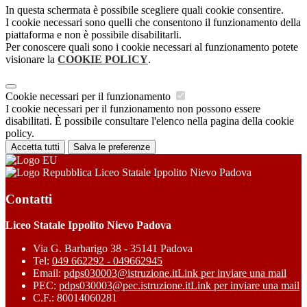
In questa schermata è possibile scegliere quali cookie consentire.
I cookie necessari sono quelli che consentono il funzionamento della
piattaforma e non è possibile disabilitarli.
Per conoscere quali sono i cookie necessari al funzionamento potete
visionare la
COOKIE POLICY
.
Cookie necessari per il funzionamento
I cookie necessari per il funzionamento non possono essere
disabilitati. È possibile consultare l'elenco nella pagina della cookie
policy.
Accetta tutti
Salva le preferenze
Liceo Statale Ippolito Nievo Padova
Contatti
Liceo Statale Ippolito Nievo Padova
Via G. Barbarigo 38 - 35141 Padova
Tel:
049 662292 - 049662945
Email:
pdps030003@istruzione.it
Link per inviare una mail
PEC:
pdps030003@pec.istruzione.it
Link per inviare una mail
C.F.: 80014060281