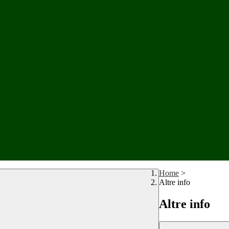
Home
>
Altre info
Altre info