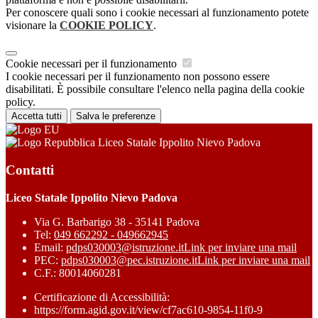
Per conoscere quali sono i cookie necessari al funzionamento potete
visionare la
COOKIE POLICY
.
Cookie necessari per il funzionamento
I cookie necessari per il funzionamento non possono essere
disabilitati. È possibile consultare l'elenco nella pagina della cookie
policy.
Accetta tutti
Salva le preferenze
Liceo Statale Ippolito Nievo Padova
Contatti
Liceo Statale Ippolito Nievo Padova
Via G. Barbarigo 38 - 35141 Padova
Tel:
049 662292 - 049662945
Email:
pdps030003@istruzione.it
Link per inviare una mail
PEC:
pdps030003@pec.istruzione.it
Link per inviare una mail
C.F.: 80014060281
Certificazione di Accessibilità:
https://form.agid.gov.it/view/cf7ac610-9854-11f0-9