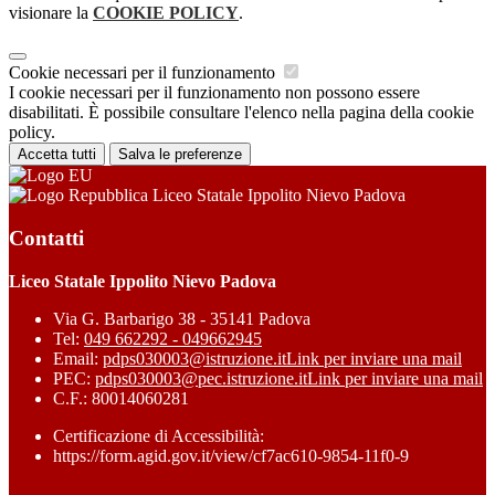
visionare la
COOKIE POLICY
.
Cookie necessari per il funzionamento
I cookie necessari per il funzionamento non possono essere
disabilitati. È possibile consultare l'elenco nella pagina della cookie
policy.
Accetta tutti
Salva le preferenze
Liceo Statale Ippolito Nievo Padova
Contatti
Liceo Statale Ippolito Nievo Padova
Via G. Barbarigo 38 - 35141 Padova
Tel:
049 662292 - 049662945
Email:
pdps030003@istruzione.it
Link per inviare una mail
PEC:
pdps030003@pec.istruzione.it
Link per inviare una mail
C.F.: 80014060281
Certificazione di Accessibilità:
https://form.agid.gov.it/view/cf7ac610-9854-11f0-9