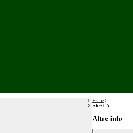
Home
>
Altre info
Altre info